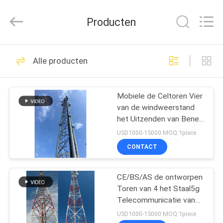
Hebei
Changtong
Steel
Producten
Structure
Co.,
Ltd..
All
HUIS
Rights
50
Reserved.
Alle producten
De Toren van het
PRODUCTEN
hoekstaal
Mobiele de Celtoren Vier
van de windweerstand
ONGEVEER
het Uitzenden van Benen
ONS
Radiotv Materiaal
USD1000-15000 MOQ:1piece
CONTACT
33
FABRIEKSREIS
CE/BS/AS de ontworpen
Tubulaire Staaltoren
Toren van 4 het Staal5g
KWALITEITSCONTROLE
Telecommunicatie van
de Benenhoek met 2
USD1000-15000 MOQ:1piece