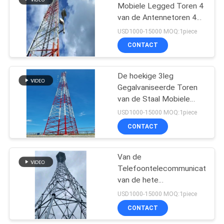
Mobiele Legged Toren 4
van de Antennetoren 4G
53
5g
USD1000-15000 MOQ:1piece
De Toren van de
CONTACT
camouflagecel
De hoekige 3leg
Gegalvaniseerde Toren
van de Staal Mobiele
Antenne met mw-
USD1000-15000 MOQ:1piece
Steunen
CONTACT
57
Van de
Mobiele Celtoren
Telefoontelecommunicatie
van de hete
ONDERDOMPELINGS
USD1000-15000 MOQ:1piece
Gegalvaniseerde Q345
CONTACT
5g Internet Toren