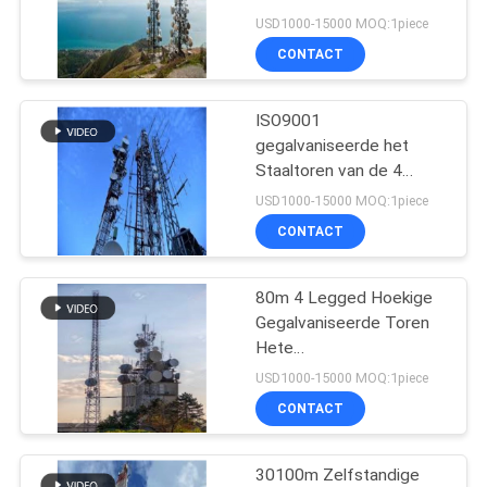
Antennetoren 1080m
USD1000-15000 MOQ:1piece
CONTACT
22
ISO9001
3 Legged Toren
gegalvaniseerde het
Staaltoren van de 4
Benen Hoekige
USD1000-15000 MOQ:1piece
Telecommunicatie met
CONTACT
Dalingsarrestatie
80m 4 Legged Hoekige
43
Gegalvaniseerde Toren
Hete
4 Legged Toren
ONDERDOMPELING van
USD1000-15000 MOQ:1piece
het
CONTACT
Telecommunicatiestaal
30100m Zelfstandige