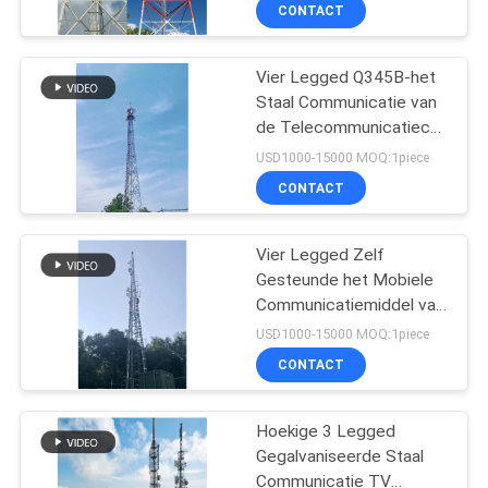
Platforms
CONTACTEER
CONTACT
ONS
Vier Legged Q345B-het
56
Staal Communicatie van
NIEUWS
de Telecommunicatiecel
Monopole
Torens Gegalvaniseerde
USD1000-15000 MOQ:1piece
Staaltoren
Toren
VERZOEK
CONTACT
OM
EEN
Vier Legged Zelf
Gesteunde het Mobiele
CITAAT
Communicatiemiddel van
70
het Staalrooster Toren
USD1000-15000 MOQ:1piece
100meters
SITEMAP
De Toren van de
CONTACT
Guyeddraad
PRIVACY
Hoekige 3 Legged
Gegalvaniseerde Staal
POLICY
Communicatie TV