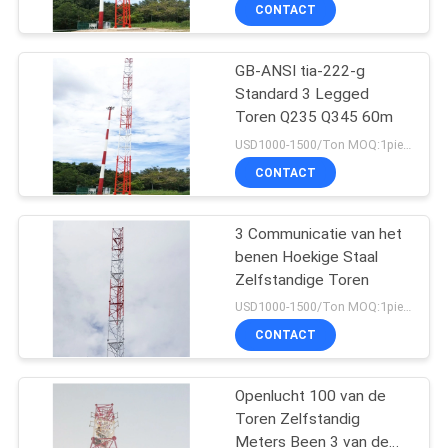
CONTACTEER
CONTACT
ONS
GB-ANSI tia-222-g
56
Standard 3 Legged
NIEUWS
Toren Q235 Q345 60m
Monopole
USD1000-1500/Ton MOQ:1piece
Staaltoren
VERZOEK
CONTACT
OM
EEN
3 Communicatie van het
benen Hoekige Staal
CITAAT
Zelfstandige Toren
70
USD1000-1500/Ton MOQ:1piece
SITEMAP
De Toren van de
CONTACT
Guyeddraad
PRIVACY
Openlucht 100 van de
Toren Zelfstandig
POLICY
Meters Been 3 van de