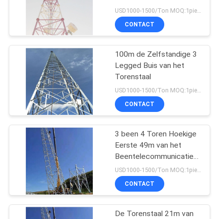
Metaalantenne
USD1000-1500/Ton MOQ:1piece
CONTACT
22
100m de Zelfstandige 3
3 Legged Toren
Legged Buis van het
Torenstaal
USD1000-1500/Ton MOQ:1piece
CONTACT
3 been 4 Toren Hoekige
43
Eerste 49m van het
Beentelecommunicatie
4 Legged Toren
Gegalvaniseerde Staal
USD1000-1500/Ton MOQ:1piece
CONTACT
De Torenstaal 21m van