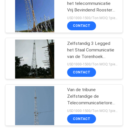
het telecommunicatie
Vrij Bevindend Rooster
53
Zelfsteun
USD1000-1500/Ton MOQ:1piece
De Toren van de
CONTACT
camouflagecel
Zelfstandig 3 Legged
het Staal Communicatie
van de Torenhoek
Rooster
USD1000-1500/Ton MOQ:1piece
CONTACT
57
Van de tribune
Mobiele Celtoren
Zelfstandige de
Telecommunicatietoren
alleen 60m Antenne
USD1000-1500/Ton MOQ:1piece
CONTACT