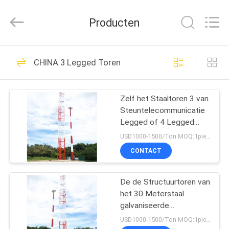
Hebei
Changtong
Steel
Producten
Structure
Co.,
Ltd..
All
HUIS
Rights
50
Reserved.
CHINA 3 Legged Toren
De Toren van het
PRODUCTEN
hoekstaal
Zelf het Staaltoren 3 van
Steuntelecommunicatie
ONGEVEER
Legged of 4 Legged
ONS
Tubulair
USD1000-1500/Ton MOQ:1piece
CONTACT
33
FABRIEKSREIS
De de Structuurtoren van
Tubulaire Staaltoren
het 30 Meterstaal
KWALITEITSCONTROLE
galvaniseerde
Zelfstandig
USD1000-1500/Ton MOQ:1piece