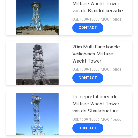
Militaire Wacht Tower
van de Brandobservatie
53
USD1000-15000 MOQ:1piece
De Toren van de
CONTACT
camouflagecel
70m Multi Functionele
Veiligheids Militaire
Wacht Tower
USD1000-15000 MOQ:1piece
CONTACT
57
De geprefabriceerde
Mobiele Celtoren
Militaire Wacht Tower
van de Staalstructuur
USD1000-15000 MOQ:1piece
CONTACT