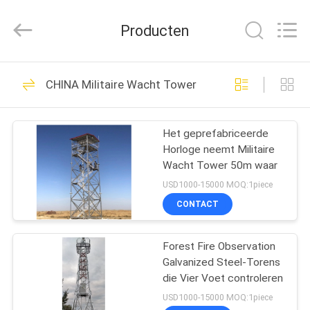
Hebei
Changtong
Steel
Producten
Structure
Co.,
Ltd..
All
HUIS
Rights
50
Reserved.
CHINA Militaire Wacht Tower
De Toren van het
PRODUCTEN
hoekstaal
Het geprefabriceerde
Horloge neemt Militaire
ONGEVEER
Wacht Tower 50m waar
ONS
USD1000-15000 MOQ:1piece
CONTACT
33
FABRIEKSREIS
Forest Fire Observation
Tubulaire Staaltoren
Galvanized Steel-Torens
KWALITEITSCONTROLE
die Vier Voet controleren
USD1000-15000 MOQ:1piece