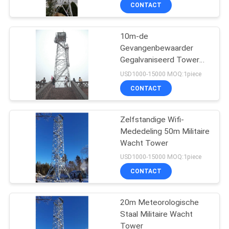
CONTACTEER
CONTACT
ONS
10m-de
56
Gevangenbewaarder
NIEUWS
Gegalvaniseerd Tower
Monopole
Hot Dip van het
USD1000-15000 MOQ:1piece
Staaltoren
Hoekstaal
VERZOEK
CONTACT
OM
EEN
Zelfstandige Wifi-
Mededeling 50m Militaire
CITAAT
Wacht Tower
70
USD1000-15000 MOQ:1piece
SITEMAP
De Toren van de
CONTACT
Guyeddraad
PRIVACY
20m Meteorologische
Staal Militaire Wacht
POLICY
Tower