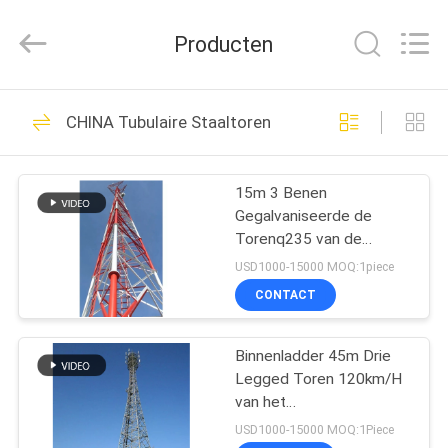
Hebei
Changtong
Steel
Producten
Structure
Co.,
Ltd..
All
HUIS
Rights
50
Reserved.
CHINA Tubulaire Staaltoren
De Toren van het
PRODUCTEN
hoekstaal
15m 3 Benen
Gegalvaniseerde de
ONGEVEER
Torenq235 van de
ONS
Telecommunicatie
USD1000-15000 MOQ:1piece
roostertransmissie
CONTACT
Torens
33
FABRIEKSREIS
Binnenladder 45m Drie
Tubulaire Staaltoren
Legged Toren 120km/H
KWALITEITSCONTROLE
van het
Transmissierooster Vrije
USD1000-15000 MOQ:1Piece