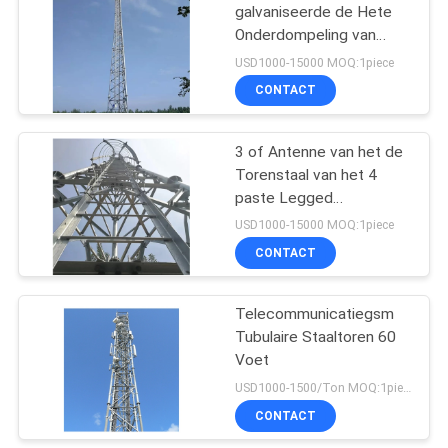
galvaniseerde de Hete
Onderdompeling van
53
Staal Tubulaire Pool 4
USD1000-15000 MOQ:1piece
Legged Zelfstandig
De Toren van de
CONTACT
camouflagecel
3 of Antenne van het de
Torenstaal van het 4
paste Legged
Telecommunicatierooster
USD1000-15000 MOQ:1piece
10 Mtr aan
CONTACT
57
Telecommunicatiegsm
Mobiele Celtoren
Tubulaire Staaltoren 60
Voet
USD1000-1500/Ton MOQ:1piece
CONTACT