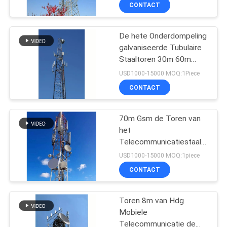
Status
CONTACTEER
CONTACT
ONS
De hete Onderdompeling
56
galvaniseerde Tubulaire
NIEUWS
Staaltoren 30m 60m
Monopole
Gsm Communicatie
USD1000-15000 MOQ:1Piece
Staaltoren
Telecommunicatie
VERZOEK
CONTACT
OM
EEN
70m Gsm de Toren van
het
CITAAT
Telecommunicatiestaal
70
galvaniseerde Bar 3
USD1000-15000 MOQ:1piece
Legged Hoekstructuur
SITEMAP
De Toren van de
CONTACT
Guyeddraad
PRIVACY
Toren 8m van Hdg
Mobiele
POLICY
Telecommunicatie de