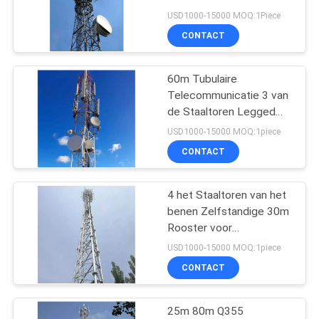
Hoekstaal van 10m 15m
USD1000-15000 MOQ:1Piece
20m 30m 40m 50m
CONTACT
22
60m Tubulaire
3 Legged Toren
Telecommunicatie 3 van
de Staaltoren Legged
Zelfstandig
USD1000-15000 MOQ:1piece
CONTACT
4 het Staaltoren van het
43
benen Zelfstandige 30m
Rooster voor
4 Legged Toren
Machtstransmissie
USD1000-15000 MOQ:1piece
CONTACT
25m 80m Q355