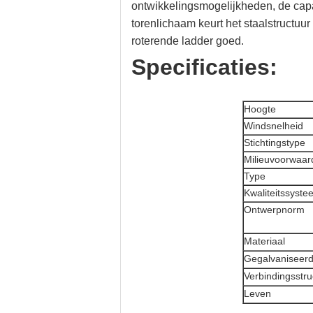
ontwikkelingsmogelijkheden, de capac
torenlichaam keurt het staalstructuu
roterende ladder goed.
Specificaties:
Hoogte
Windsnelheid
Stichtingstype
Milieuvoorwaar
Type
Kwaliteitssyste
Ontwerpnorm
Materiaal
Gegalvaniseer
Verbindingsstru
Leven