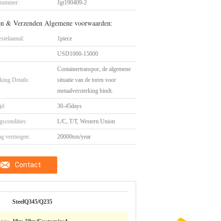
nummer:
Jgt190409-2
en & Verzenden Algemene voorwaarden:
stelaantal:
1piece
USD1000-15000
Containertranspor, de algemene
king Details:
situatie van de toren voor
metaalversterking bindt.
jd:
30-45days
gscondities:
L/C, T/T, Western Union
ng vermogen:
20000ton/year
Contact
SteelQ345/Q235