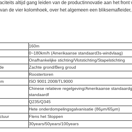
iteits altijd gang leiden van de productinnovatie aan het front 
r van de vier kolomhoek, over het algemeen een bliksemafleider
160m
0~180km/h (Amerikaanse standaard3s-windvlaag)
Onafhankelijke stichting/Vlotstichting/Stapelstichting
de
Zachte grond/Berg groud
Roostertoren
em
ISO 9001:2008/TL9000
Chinese relatieve regelgeving/Amerikaanse standaard
standaardf
Q235/Q345
d
Hete onderdompelingsgalvanisatie (86μm/65μm)
ctuur
Flens het Stoppen
30years/50years/100years