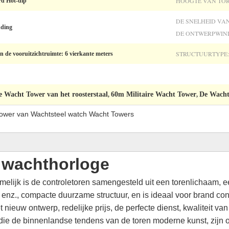
HOOGTE VAN TOR
rd Hot-dip
DE SNELHEID VA
nding
DE ONTWERPWIN
STRUCTUURTYPE:
n de vooruitzichtruimte: 6 vierkante meters
e Wacht Tower van het roosterstaal
60m Militaire Wacht Tower
De Wacht 
,
,
tower van Wachtsteel watch Wacht Towers
t wachthorloge
lijk is de controletoren samengesteld uit een torenlichaam, ee
nz., compacte duurzame structuur, en is ideaal voor brand contro
t nieuw ontwerp, redelijke prijs, de perfecte dienst, kwaliteit v
, die de binnenlandse tendens van de toren moderne kunst, zijn