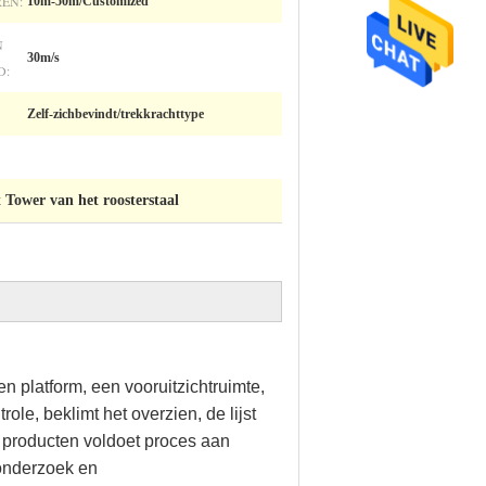
EN:
10m-50m/Customized
N
30m/s
D:
Zelf-zichbevindt/trekkrachttype
Tower van het roosterstaal
n platform, een vooruitzichtruimte,
le, beklimt het overzien, de lijst
an producten voldoet proces aan
 onderzoek en