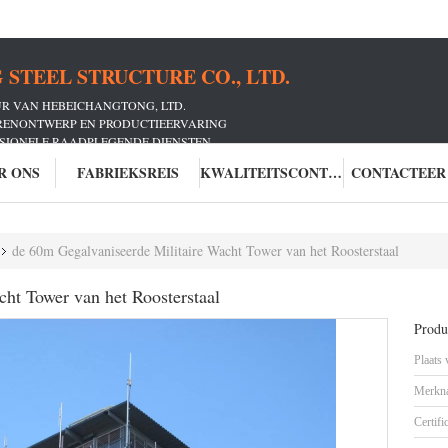
STEEL STRUCTURE CO., LTD.
UR VAN HEBEICHANGTONG, LTD.
ORENONTWERP EN PRODUCTIEERVARING
SSIONELE RAADPLEGENDE DIENSTEN
RS HEEFT GEDIEND
R ONS
FABRIEKSREIS
KWALITEITSCONTROLE
CONTACTEER
de 60m Gegalvaniseerde Militaire Wacht Tower van het Roosterstaal
ht Tower van het Roosterstaal
Produc
Plaats
Merkn
Certifi