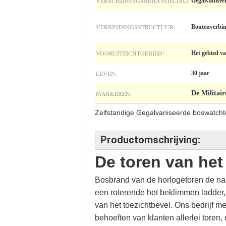
VERSCHIJNINGSBEHANDELING:
Gegalvanisee
VERBINDINGSSTRUCTUUR:
Boutenverbi
VOORUITZICHTGEBIED:
Het gebied va
LEVEN:
30 jaar
MARKEREN:
De Militair
Zelfstandige Gegalvaniseerde boswatch
Productomschrijving:
De toren van he
Bosbrand van de horlogetoren de name
een roterende het beklimmen ladder, e
van het toezichtbevel. Ons bedrijf me
behoeften van klanten allerlei toren