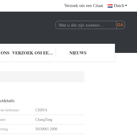
Verzoek om een Citaat
Dutch
 ONS
VERZOEK OM EEN CITAAT
NIEUWS
tdetails:
 van herkomst:
CHINA
aam:
ChangTong
cering:
ISO9001:2008