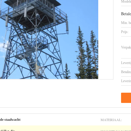
Model
Betal
Min. be
Prijs:
Verpak
Leverti
Betalin
Leveri
MATERIAAL:
 de staalwacht