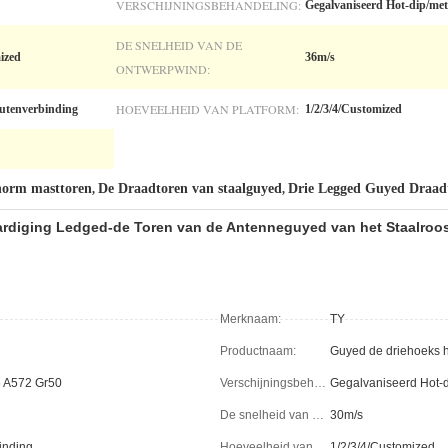
VERSCHIJNINGSBEHANDELING:
Gegalvaniseerd Hot-dip/met 
DE SNELHEID VAN DE
ized
36m/s
ONTWERPWIND:
HOEVEELHEID VAN PLATFORM:
outenverbinding
1/2/3/4/Customized
norm masttoren
De Draadtoren van staalguyed
Drie Legged Guyed Draad
,
,
ardiging Ledged-de Toren van de Antenneguyed van het Staalroos
Merknaam:
TY
Productnaam:
 A572 Gr50
Verschijningsbehandeling:
De snelheid van de ontwerpwind:
30m/s
inding
Hoeveelheid van Platform:
1/2/3/4/Customized