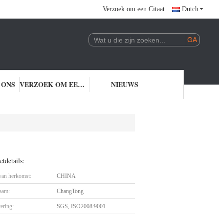
Verzoek om een Citaat
Dutch
 ONS
VERZOEK OM EEN CITAAT
NIEUWS
tdetails:
 van herkomst:
CHINA
aam:
ChangTong
cering:
SGS, ISO2008:9001