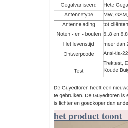
Gegalvaniseerd
Hete Gega
Antennetype
MW, GSM,
Antennelading
tot cliënte
Noten - en - bouten
6..8 en 8.
Het levenstijd
meer dan 2
Ansi-tia-2
Ontwerpcode
Trektest, 
Koude Buig
Test
De Guyedtoren heeft een nieuwe 
te gebruiken. De Guyedtoren is 
is lichter en goedkoper dan ande
het product toont