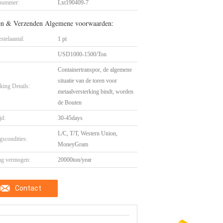
nummer:
Lxt190409-7
en & Verzenden Algemene voorwaarden:
stelaantal:
1 pi
USD1000-1500/Ton
Containertranspor, de algemene
situatie van de toren voor
king Details:
metaalversterking bindt, worden
de Bouten
jd:
30-45days
L/C, T/T, Western Union,
gscondities:
MoneyGram
ng vermogen:
20000ton/year
Contact