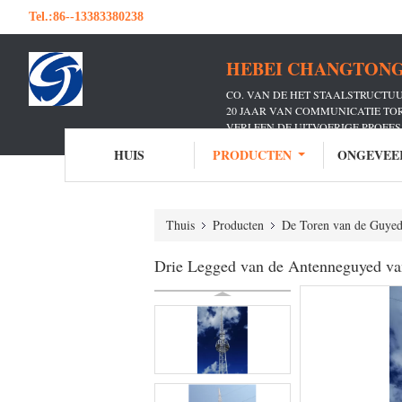
Tel.:
86--13383380238
HEBEI CHANGTONG 
CO. VAN DE HET STAALSTRUCTU
20 JAAR VAN COMMUNICATIE T
VERLEEN DE UITVOERIGE PROFE
TALLOZE COMMUNICATIE DRAGE
HUIS
PRODUCTEN
ONGEVEE
Thuis
Producten
De Toren van de Guye
Drie Legged van de Antenneguyed van