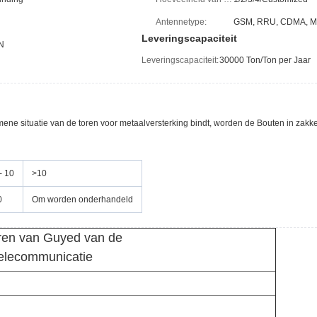
Antennetype:
GSM, RRU, CDMA, M
Leveringscapaciteit
N
Leveringscapaciteit:
30000 Ton/Ton per Jaar
mene situatie van de toren voor metaalversterking bindt, worden de Bouten in zakk
- 10
>10
0
Om worden onderhandeld
ren van Guyed van de
elecommunicatie