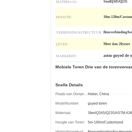
MATERIAAL:
SteelQ345/Q235
HOOGTE:
10m-120m/Custom
VERBINDINGSSTRUCTUUR:
flensverbinding/b
LEVEN:
Meer dan 20years
MARKEREN:
astm guyed de 
Mobiele Toren Drie van de torenverva
Snelle Details
Plaats van Oorsprong:
Hebei, China
ModelNumber:
guyed toren
Materiaal:
SteelQ345/Q235/ASTM A36
Hoogte van Toren:
5m-180m/Customized
Verbindingsstructuur:
flensverbinding/boutenverb