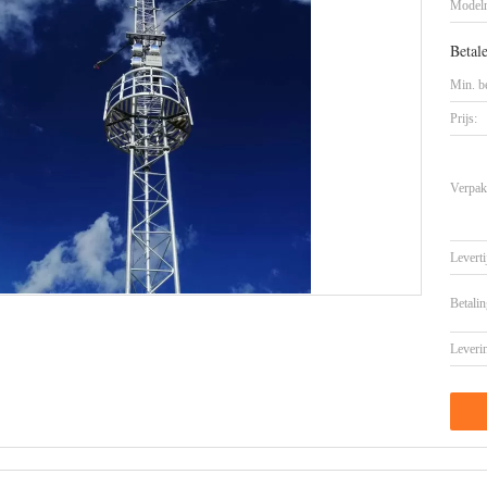
Model
Betal
Min. be
Prijs:
Verpak
Leverti
Betalin
Leveri