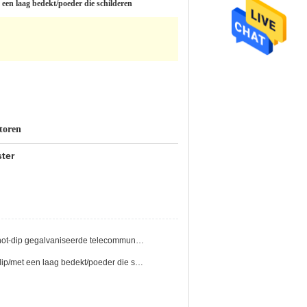
een laag bedekt/poeder die schilderen
toren
ter
Guyed de driehoeks hot-dip gegalvaniseerde telecommunicatie van uitstekende kwaliteit draadtoren
Gegalvaniseerd Hot-dip/met een laag bedekt/poeder die schilderen