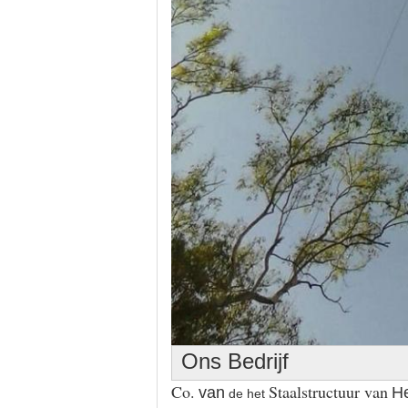
Ons Bedrijf
Co.
Staal
structuur van
van
H
de het