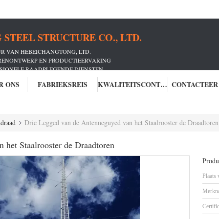
STEEL STRUCTURE CO., LTD.
UR VAN HEBEICHANGTONG, LTD.
ORENONTWERP EN PRODUCTIEERVARING
SSIONELE RAADPLEGENDE DIENSTEN
RS HEEFT GEDIEND
R ONS
FABRIEKSREIS
KWALITEITSCONTROLE
CONTACTEER
ddraad
Drie Legged van de Antenneguyed van het Staalrooster de Draadtoren
 het Staalrooster de Draadtoren
Produc
Plaats
Merkn
Certifi