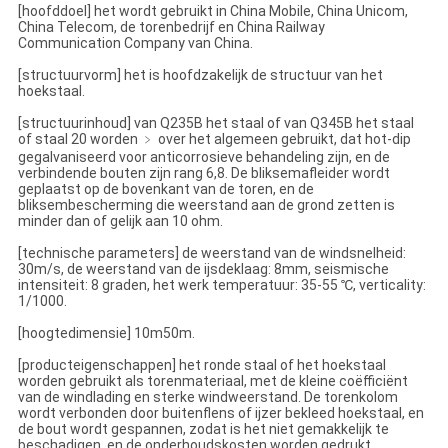
[hoofddoel] het wordt gebruikt in China Mobile, China Unicom,
China Telecom, de torenbedrijf en China Railway
Communication Company van China.
[structuurvorm] het is hoofdzakelijk de structuur van het
hoekstaal.
[structuurinhoud] van Q235B het staal of van Q345B het staal
of staal 20 worden ﹥ over het algemeen gebruikt, dat hot-dip
gegalvaniseerd voor anticorrosieve behandeling zijn, en de
verbindende bouten zijn rang 6,8. De bliksemafleider wordt
geplaatst op de bovenkant van de toren, en de
bliksembescherming die weerstand aan de grond zetten is
minder dan of gelijk aan 10 ohm.
[technische parameters] de weerstand van de windsnelheid:
30m/s, de weerstand van de ijsdeklaag: 8mm, seismische
intensiteit: 8 graden, het werk temperatuur: 35-55 ℃, verticality:
1/1000.
[hoogtedimensie] 10m50m.
[producteigenschappen] het ronde staal of het hoekstaal
worden gebruikt als torenmateriaal, met de kleine coëfficiënt
van de windlading en sterke windweerstand. De torenkolom
wordt verbonden door buitenflens of ijzer bekleed hoekstaal, en
de bout wordt gespannen, zodat is het niet gemakkelijk te
beschadigen, en de onderhoudskosten worden gedrukt.