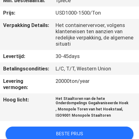
Min. bestelaantal:
1piece
CONTACTEER
ONS
Prijs:
USD1000-1500/Ton
Verpakking Details:
Het containervervoer, volgens
klanteneisen ten aanzien van
NIEUWS
redelijke verpakking, de algemene
situati
VERZOEK
Levertijd:
30-45days
OM
Betalingscondities:
L/C, T/T, Western Union
EEN
Levering
20000ton/year
CITAAT
vermogen:
Hoog licht:
Het Staaltoren van de hete
SITEMAP
Onderdompelings Gegalvaniseerde Hoek
,
,
Monopole Toren van het Hoekstaal
ISO9001 Monopole Staaltoren
PRIVACY
POLICY
BESTE PRIJS