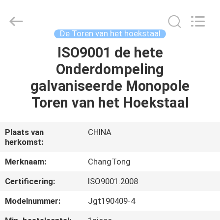
Hebei
Changtong
Steel
Structure
Co.,
De Toren van het hoekstaal
Ltd..
All
ISO9001 de hete
HUIS
Rights
Reserved.
Onderdompeling
PRODUCTEN
galvaniseerde Monopole
Toren van het Hoekstaal
ONGEVEER
ONS
Plaats van
CHINA
herkomst:
FABRIEKSREIS
Merknaam:
ChangTong
Certificering:
ISO9001:2008
KWALITEITSCONTROLE
Modelnummer:
Jgt190409-4