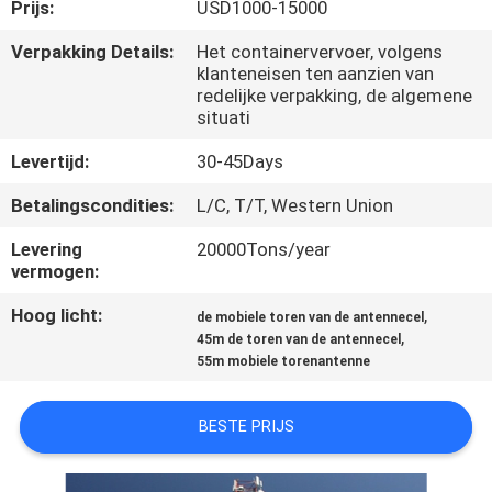
CONTACTEER
Prijs:
USD1000-15000
ONS
Verpakking Details:
Het containervervoer, volgens
klanteneisen ten aanzien van
redelijke verpakking, de algemene
NIEUWS
situati
Levertijd:
30-45Days
VERZOEK
Betalingscondities:
L/C, T/T, Western Union
OM
Levering
20000Tons/year
EEN
vermogen:
CITAAT
Hoog licht:
,
de mobiele toren van de antennecel
,
45m de toren van de antennecel
55m mobiele torenantenne
SITEMAP
BESTE PRIJS
PRIVACY
POLICY