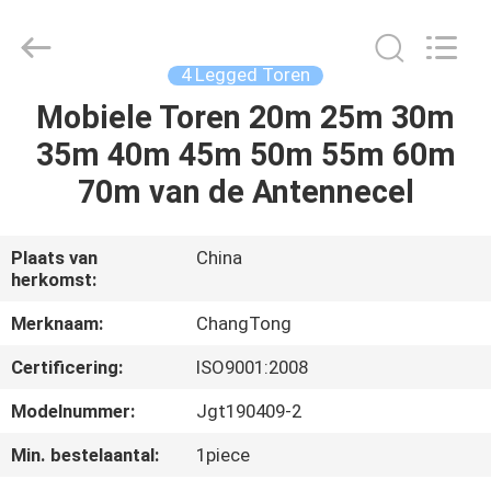
Hebei
Changtong
Steel
Structure
Co.,
4 Legged Toren
Ltd..
All
Mobiele Toren 20m 25m 30m
HUIS
Rights
Reserved.
35m 40m 45m 50m 55m 60m
PRODUCTEN
70m van de Antennecel
ONGEVEER
Plaats van
China
herkomst:
ONS
Merknaam:
ChangTong
FABRIEKSREIS
Certificering:
ISO9001:2008
Modelnummer:
Jgt190409-2
KWALITEITSCONTROLE
Min. bestelaantal:
1piece